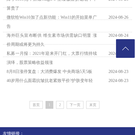
算贵了
微软给Win10加了点新功能：Win11的开始菜单广
2024-08-26
告
海外巨头宣布断供 维生素市场供需缺口明显 涨
2024-08-24
价周期或将更为持久
私募一月报：2021年迎来开门红，大票行情持续
2024-08-23
演绎，股票策略收益领涨
8月8日涨停复盘：大消费爆发 中央商场5天5板
2024-08-23
40岁用什么面霜抗皱抗老紧致平价?护肤变年轻
2024-08-23
首页
1
2
下一页
末页
友情链接：