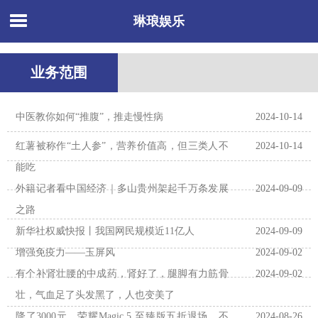
琳琅娱乐
业务范围
​中医教你如何“推腹”，推走慢性病
2024-10-14
红薯被称作“土人参”，营养价值高，但三类人不
2024-10-14
能吃
外籍记者看中国经济｜多山贵州架起千万条发展
2024-09-09
之路
新华社权威快报丨我国网民规模近11亿人
2024-09-09
增强免疫力——玉屏风
2024-09-02
有个补肾壮腰的中成药，肾好了，腿脚有力筋骨
2024-09-02
壮，气血足了头发黑了，人也变美了
降了3000元，荣耀Magic 5 至臻版五折退场，不
2024-08-26