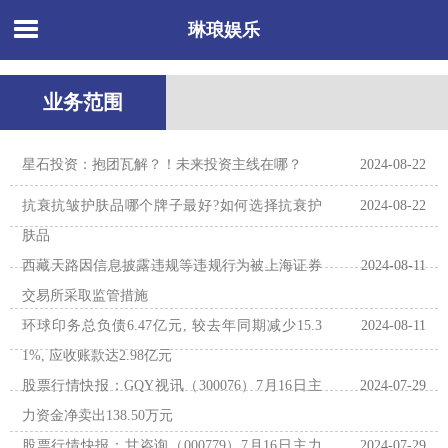
琳琅娱乐
业务范围
星石投资：抱团瓦解？！未来投资主线在哪？
2024-08-22
抗衰抗皱护肤品哪个牌子最好?如何选择抗衰护
2024-08-22
肤品
西藏天路因信息披露违规等违规行为被上海证券
2024-08-11
交易所采取监管措施
环球印务总负债6.47亿元, 较去年同期减少15.3
2024-08-11
1%, 应收账款达2.98亿元
股票行情快报：GQY视讯（300076）7月16日主
2024-07-29
力资金净卖出138.50万元
股票行情快报：甘咨询（000779）7月16日主力
2024-07-29