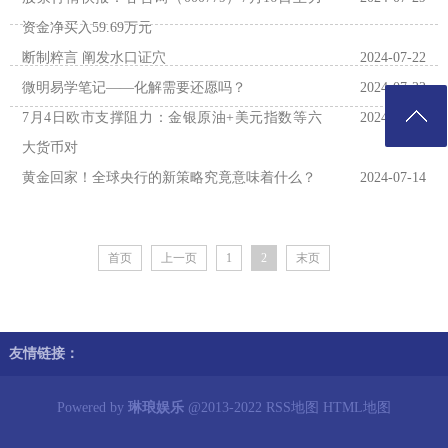
资金净买入59.69万元
断制粹言 阐发水口证穴
2024-07-22
微明易学笔记——化解需要还愿吗？
2024-07-22
7月4日欧市支撑阻力：金银原油+美元指数等六
2024-07-14
大货币对
黄金回家！全球央行的新策略究竟意味着什么？
2024-07-14
首页
上一页
1
2
末页
友情链接：
Powered by
琳琅娱乐
@2013-2022
RSS地图
HTML地图